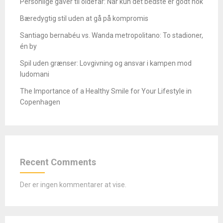
Personlige gaver til oldefar: Når kun det bedste er godt nok
Bæredygtig stil uden at gå på kompromis
Santiago bernabéu vs. Wanda metropolitano: To stadioner,
én by
Spil uden grænser: Lovgivning og ansvar i kampen mod
ludomani
The Importance of a Healthy Smile for Your Lifestyle in
Copenhagen
Recent Comments
Der er ingen kommentarer at vise.