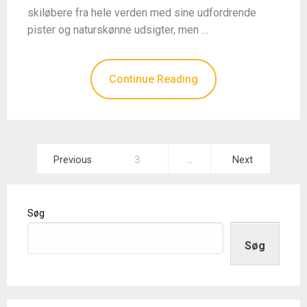
skiløbere fra hele verden med sine udfordrende
pister og naturskønne udsigter, men …
Continue Reading
Indlægsinddeling
Previous
3
…
Next
Søg
Søg