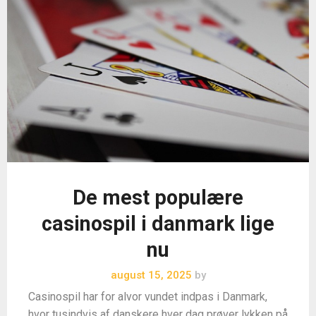
De mest populære
casinospil i danmark lige
nu
august 15, 2025
by
Casinospil har for alvor vundet indpas i Danmark,
hvor tusindvis af danskere hver dag prøver lykken på